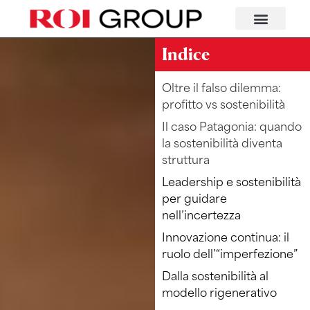
Indice
Oltre il falso dilemma:
profitto vs sostenibilità
Il caso Patagonia: quando
la sostenibilità diventa
struttura
Leadership e sostenibilità
per guidare
nell’incertezza
Innovazione continua: il
ruolo dell’“imperfezione”
Dalla sostenibilità al
modello rigenerativo