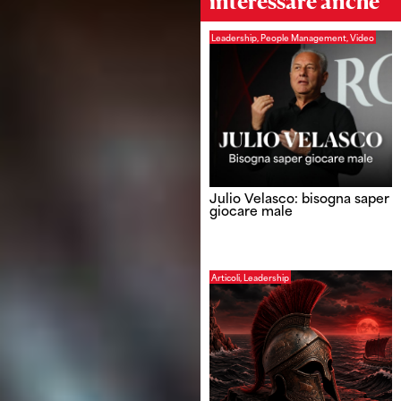
interessare anche
Leadership
,
People Management
,
Video
Julio Velasco: bisogna saper
giocare male
Articoli
,
Leadership