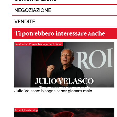
NEGOZIAZIONE
VENDITE
Ti potrebbero interessare anche
Leadership
,
People Management
,
Video
Julio Velasco: bisogna saper giocare male
Articoli
,
Leadership