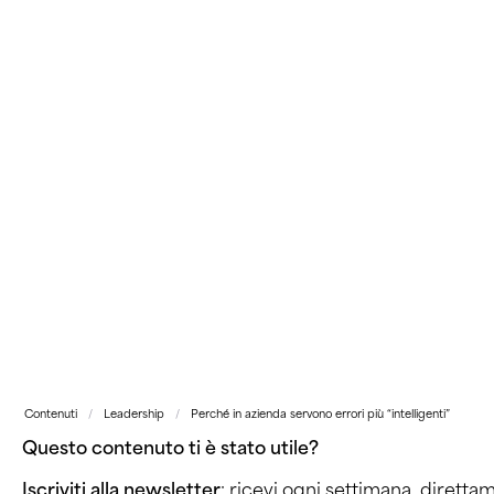
Contenuti
/
Leadership
/
Perché in azienda servono errori più “intelligenti”
Questo contenuto ti è stato utile?
Iscriviti alla newsletter
: ricevi ogni settimana, direttam